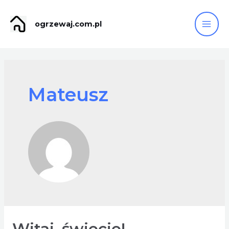
ogrzewaj.com.pl
Mateusz
Witaj, świecie!